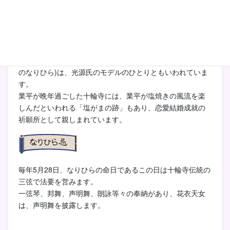
平安時代の歌人「伊勢物語」の主人公の在原業平(ありわら
のなりひら)は、光源氏のモデルのひとりともいわれていま
す。
業平が晩年過ごした十輪寺には、業平が塩焼きの風流を楽
しんだといわれる「塩がまの跡」もあり、恋愛結婚成就の
祈願所として親しまれています。
毎年5月28日、なりひらの命日であるこの日は十輪寺伝統の
三弦で法要を営みます。
一弦琴、邦舞、声明舞、朗詠等々の奉納があり、花衣天女
は、声明舞を披露します。