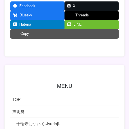
Facebook
X
Bluesky
Threads
Hatena
LINE
Copy
MENU
TOP
声明舞
十輪寺について-Jyurinji-