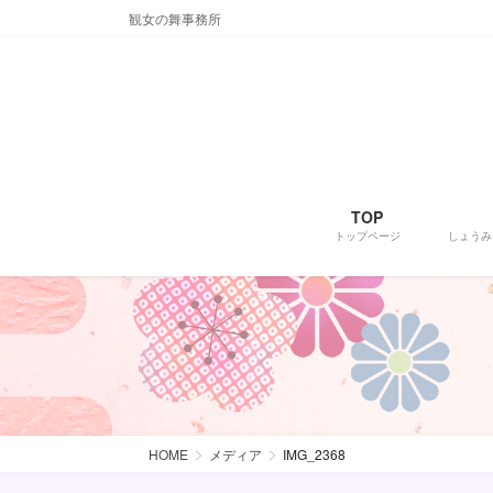
コ
ナ
観女の舞事務所
ン
ビ
テ
ゲ
ン
ー
ツ
シ
に
ョ
移
ン
動
に
TOP
移
トップページ
しょうみ
動
HOME
メディア
IMG_2368