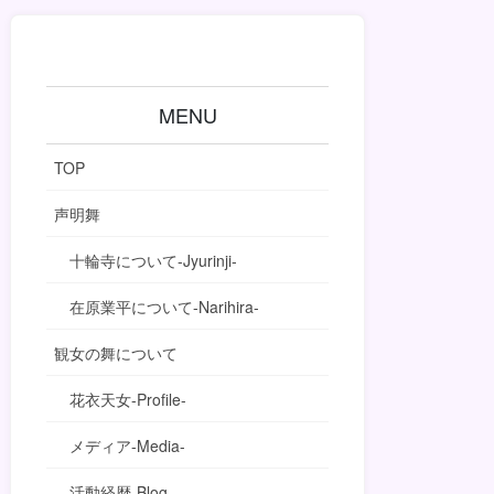
MENU
TOP
声明舞
十輪寺について-Jyurinji-
在原業平について-Narihira-
観女の舞について
花衣天女-Profile-
メディア-Media-
活動経歴-Blog-