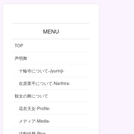
MENU
TOP
声明舞
十輪寺について-Jyurinji-
在原業平について-Narihira-
観女の舞について
花衣天女-Profile-
メディア-Media-
活動経歴-Blog-