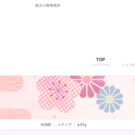
コ
ナ
観女の舞事務所
ン
ビ
テ
ゲ
ン
ー
ツ
シ
に
ョ
移
ン
動
に
TOP
移
トップページ
しょうみ
動
HOME
メディア
s-01y